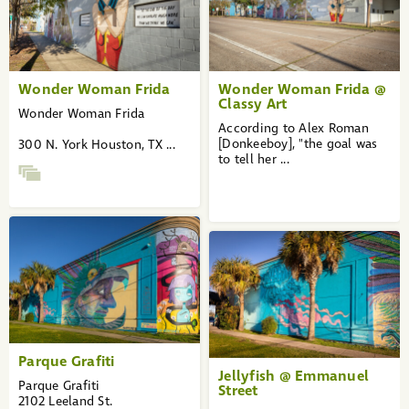
4
»
Wonder Woman Frida
Wonder Woman Frida @
Classy Art
Wonder Woman Frida
According to Alex Roman
[Donkeeboy], "the goal was
300 N. York Houston, TX ...
to tell her ...
Parque Grafiti
Jellyfish @ Emmanuel
Parque Grafiti
Street
2102 Leeland St.