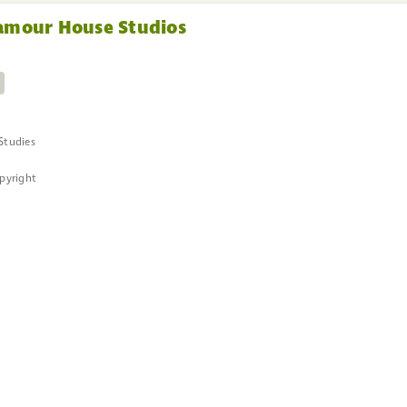
lamour House Studios
Studies
opyright