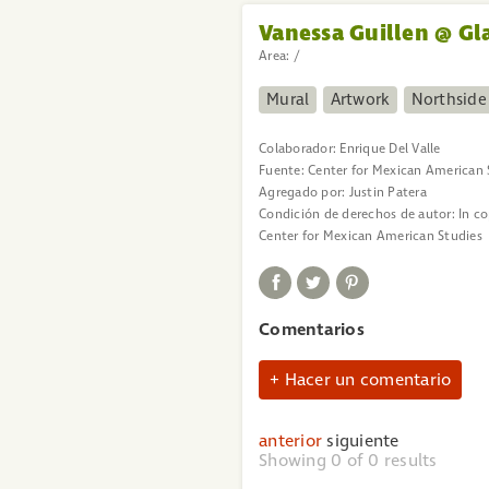
Vanessa Guillen @ G
Area:
/
Mural
Artwork
Northside
Colaborador:
Enrique Del Valle
Fuente:
Center for Mexican American 
Agregado por:
Justin Patera
Condición de derechos de autor:
In c
Center for Mexican American Studies
Comentarios
Hacer un comentario
anterior
siguiente
Showing 0 of
0
results