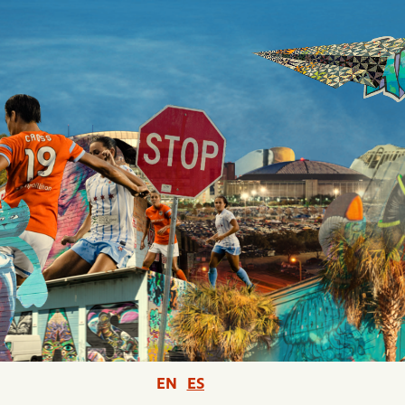
EN
ES