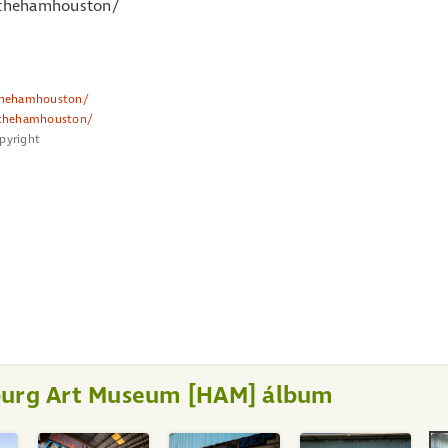
/thehamhouston/
thehamhouston/
/thehamhouston/
opyright
isburg Art Museum [HAM] álbum